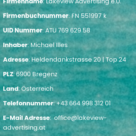
F
irmenname
: Lakeview Advertising e.U.
Firmenbuchnummer
FN 551997 k
:
UID Nummer
ATU 769 629 58
:
Inhaber
: Michael Illes
Adresse
: Heldendankstrasse 20 | Top 24
PLZ
: 6900 Bregenz
Land
: Österreich
Telefonnummer
: +43 664 998 312 01
E-Mail Adresse
:
office@lakeview-
advertising.at