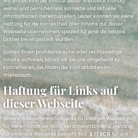
Wir entwickeln die Inhalte dieser Webseite ständig
weiter und bemühen uns korrekte und aktuelle
Informationen bereitzustellen. Leider können wir keine
Haftung für die Korrektheit aller Inhalte auf dieser
Webseite übernehmen, speziell für jene die seitens
Dritter bereitgestellt wurden.
Sollten Ihnen problematische oder rechtswidrige
Inhalte auffallen, bitten wir Sie uns umgehend zu
kontaktieren, Sie finden die Kontaktdaten im
Impressum.
Haftung für Links auf
dieser Webseite
Unsere Webseite enthält Links zu anderen Webseiten
für deren Inhalt wir nicht verantwortlich sind. Haftung
für verlinkte Websites besteht laut
§ 17 ECG
für uns