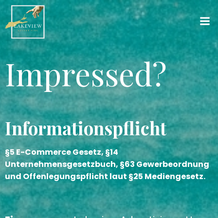
Skip
to
content
Impressed?
Informationspflicht
§5 E-Commerce Gesetz, §14
Unternehmensgesetzbuch, §63 Gewerbeordnung
und Offenlegungspflicht laut §25 Mediengesetz.